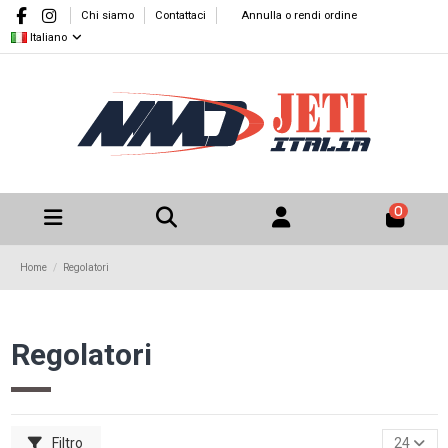
Chi siamo
Contattaci
Annulla o rendi ordine
Italiano
0
Home
Regolatori
Regolatori
Filtro
24